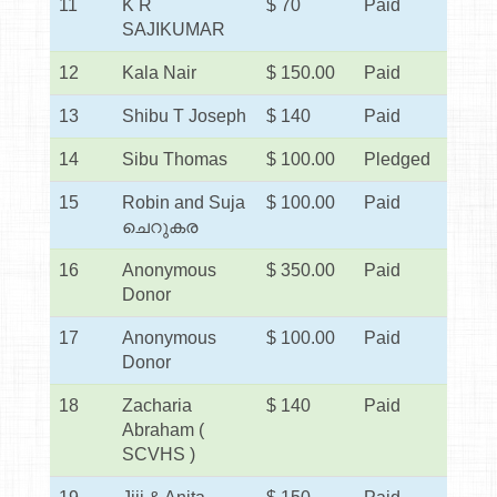
11
K R
$ 70
Paid
SAJIKUMAR
12
Kala Nair
$ 150.00
Paid
13
Shibu T Joseph
$ 140
Paid
14
Sibu Thomas
$ 100.00
Pledged
15
Robin and Suja
$ 100.00
Paid
ചെറുകര
16
Anonymous
$ 350.00
Paid
Donor
17
Anonymous
$ 100.00
Paid
Donor
18
Zacharia
$ 140
Paid
Abraham (
SCVHS )