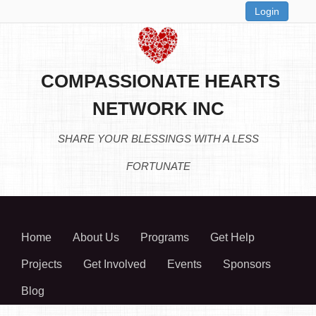
Login
COMPASSIONATE HEARTS
NETWORK INC
SHARE YOUR BLESSINGS WITH A LESS
FORTUNATE
Home
About Us
Programs
Get Help
Projects
Get Involved
Events
Sponsors
Blog