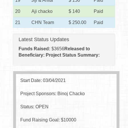
19
Jiji & Anita
$ 150
Paid
20
Aji chacko
$ 140
Paid
21
CHN Team
$ 250.00
Paid
Latest Status Updates
Funds Raised:
$
3656
Released to
Beneficiary:
Project Status Summary:
Start Date: 03/04/2021
Project Sponsors: Binoj Chacko
Status: OPEN
Fund Raising Goal: $
10000