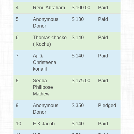
4
Renu Abraham
$ 100.00
Paid
5
Anonymous
$ 130
Paid
Donor
6
Thomas chacko
$ 140
Paid
( Kochu)
7
Aji &
$ 140
Paid
Christeena
konalil
8
Seeba
$ 175.00
Paid
Philipose
Mathew
9
Anonymous
$ 350
Pledged
Donor
10
E K Jacob
$ 140
Paid