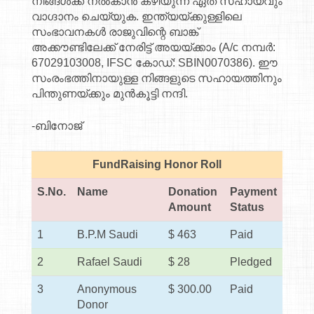
നിങ്ങൾക്ക് നൽകാൻ കഴിയുന്ന ഏത് സഹായവും
വാഗ്ദാനം ചെയ്യുക. ഇന്ത്യയ്ക്കുള്ളിലെ
സംഭാവനകൾ രാജുവിന്റെ ബാങ്ക്
അക്കൗണ്ടിലേക്ക് നേരിട്ട് അയയ്ക്കാം (A/c നമ്പർ:
67029103008, IFSC കോഡ്: SBIN0070386). ഈ
സംരംഭത്തിനായുള്ള നിങ്ങളുടെ സഹായത്തിനും
പിന്തുണയ്ക്കും മുൻ‌കൂട്ടി നന്ദി.
-ബിനോജ്
FundRaising Honor Roll
S.No.
Name
Donation
Payment
Amount
Status
1
B.P.M Saudi
$ 463
Paid
2
Rafael Saudi
$ 28
Pledged
3
Anonymous
$ 300.00
Paid
Donor