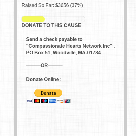
Raised So Far: $
3656
(
37
%)
DONATE TO THIS CAUSE
Send a check payable to
“Compassionate Hearts Network Inc” ,
PO Box 51, Woodville, MA-01784
———OR———
Donate Online :