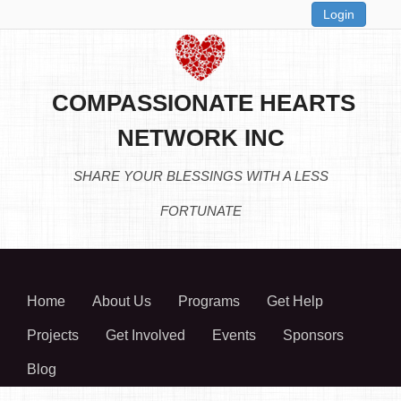
Login
COMPASSIONATE HEARTS
NETWORK INC
SHARE YOUR BLESSINGS WITH A LESS
FORTUNATE
Home
About Us
Programs
Get Help
Projects
Get Involved
Events
Sponsors
Blog