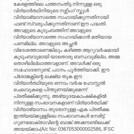
കേരളത്തിലെ പത്തനംതിട്ട നിന്നുള്ള ഒരു
വിദ്യാർത്ഥിനിയുടെ നഴ്സിംഗ് സ്കൂൾ
വിദ്യാഭ്യാസത്തെ സഹായിക്കുന്നതിനായി
ഫണ്ട് സ്വരൂപിക്കുന്നതിനാണ് ഈ പദ്ധതി.
അവളുടെ കുടുംബത്തിന് അവളുടെ
വിദ്യാഭ്യാസത്തെ സഹായിക്കാൻ മതിയായ
പണമില്ല. അവളുടെ അച്ഛൻ
വിദേശത്താണെങ്കിലും കഴിഞ്ഞ ആറുവർഷമായി
കുടുംബവുമായി യാതൊരു ബന്ധവുമില്ല, അമ്മ
തൊഴിലില്ലാത്തവളാണ്. അവൾക്ക് ഒരു
സഹോദരനുണ്ട്, പഠനം പൂർത്തിയാക്കി. ഈ
പ്രോജക്റ്റിന്റെ ലക്ഷ്യ തുക ഈ
വിദ്യാർത്ഥിയുടെ ഒന്നാം വർഷ ഹോസ്റ്റൽ
ചെലവുകളെ പിന്തുണയ്ക്കുമെന്ന്
പ്രതീക്ഷിക്കുന്നു. അഭ്യുദയകാംക്ഷികളിൽ
നിന്നുള്ള സംഭാവനകളാണ് വിദ്യാർത്ഥിക്ക്
വിദ്യാഭ്യാസം തുടരാനുള്ള ഏക പ്രതീക്ഷ.
ഇന്ത്യയ്ക്കുള്ളിലെ സംഭാവനകൾ നേരിട്ട്
ഗുണഭോക്താവിന്റെ ബാങ്ക് അക്കൗണ്ടിലേക്ക്
അയയ്ക്കാം(A/c No: 0367053000002586, IFSC