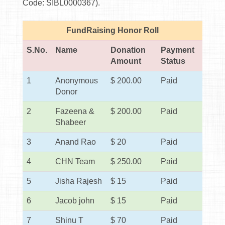
Code: SIBL0000367).
FundRaising Honor Roll
S.No.
Name
Donation
Payment
Amount
Status
1
Anonymous
$ 200.00
Paid
Donor
2
Fazeena &
$ 200.00
Paid
Shabeer
3
Anand Rao
$ 20
Paid
4
CHN Team
$ 250.00
Paid
5
Jisha Rajesh
$ 15
Paid
6
Jacob john
$ 15
Paid
7
Shinu T
$ 70
Paid