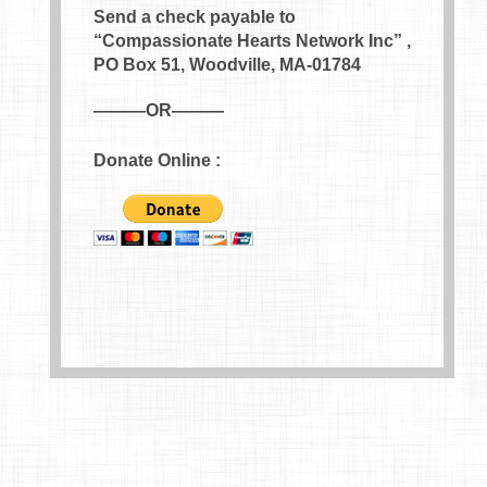
Send a check payable to
“Compassionate Hearts Network Inc” ,
PO Box 51, Woodville, MA-01784
———OR———
Donate Online :