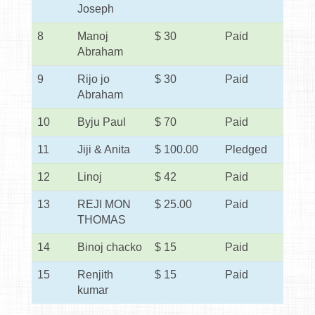
Joseph
8
Manoj
$ 30
Paid
Abraham
9
Rijo jo
$ 30
Paid
Abraham
10
Byju Paul
$ 70
Paid
11
Jiji & Anita
$ 100.00
Pledged
12
Linoj
$ 42
Paid
13
REJI MON
$ 25.00
Paid
THOMAS
14
Binoj chacko
$ 15
Paid
15
Renjith
$ 15
Paid
kumar